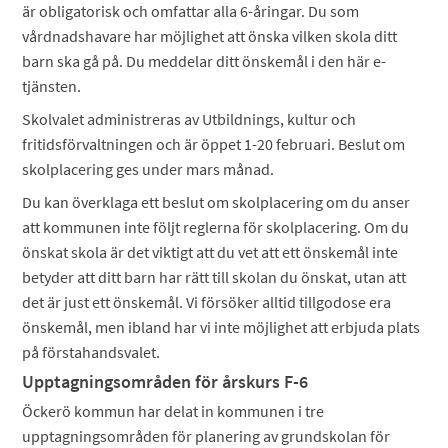
är obligatorisk och omfattar alla 6-åringar. Du som
vårdnadshavare har möjlighet att önska vilken skola ditt
barn ska gå på. Du meddelar ditt önskemål i den här e-
tjänsten.
Skolvalet administreras av Utbildnings, kultur och
fritidsförvaltningen och är öppet 1-20 februari. Beslut om
skolplacering ges under mars månad.
Du kan överklaga ett beslut om skolplacering om du anser
att kommunen inte följt reglerna för skolplacering. Om du
önskat skola är det viktigt att du vet att ett önskemål inte
betyder att ditt barn har rätt till skolan du önskat, utan att
det är just ett önskemål. Vi försöker alltid tillgodose era
önskemål, men ibland har vi inte möjlighet att erbjuda plats
på förstahandsvalet.
Upptagningsområden för årskurs F-6
Öckerö kommun har delat in kommunen i tre
upptagningsområden för planering av grundskolan för