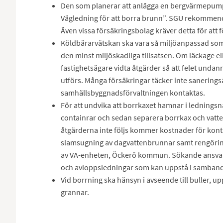
Den som planerar att anlägga en bergvärmepump
Vägledning för att borra brunn”. SGU rekommende
Även vissa försäkringsbolag kräver detta för att 
Köldbärarvätskan ska vara så miljöanpassad som 
den minst miljöskadliga tillsatsen. Om läckage e
fastighetsägare vidta åtgärder så att felet undan
utförs. Många försäkringar täcker inte sanerings
samhällsbyggnadsförvaltningen kontaktas.
För att undvika att borrkaxet hamnar i ledningsn
containrar och sedan separera borrkax och vatte
åtgärderna inte följs kommer kostnader för kontr
slamsugning av dagvattenbrunnar samt rengöring
av VA-enheten, Öckerö kommun. Sökande ansvar
och avloppsledningar som kan uppstå i samband
Vid borrning ska hänsyn i avseende till buller, up
grannar.