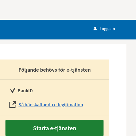
Logga in
u
Följande behövs för e-tjänsten
BankID
Så här skaffar du e-legitimation
Starta e-tjänsten