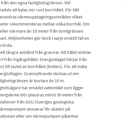
 från den egna fastighetsgränsen. Vid
vis att kylas ner runt borrhålet. För tätt
n varandras värmeupptagningsområden vilket
0 meter rekommenderas mellan olika borrhål. Om
 eller närmare än 10 meter från tomtgränsen
rt. Miljöenheten gör dock i varje enskilt fall en
erörda.
 ett längre avstånd från grannar. Att hålet vinklas
rt från ingångshålet. Energiuttaget börjar från
 till slutet av borrhålet (botten). För att mäta
nergiuttagen. Grannyttrande skickas ut om
astighetsgränsen är kortare än 10 m.
hetsägare har enskild vattentäkt som ligger
 bergvärme bör placeras minst 30 meter från
dationer från SGU (Sveriges geologiska
 värmepumpen ansvarar för skador på
allationen eller om värmepumpen påverkar