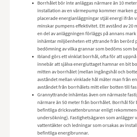
Borrhålet bör inte anläggas närmare än 10 meter
installation av en värmepump kommer marken grad
placerade energianläggningar stjäl energi ifrå
minskar pumpens effektivitet. Ett avstånd av 2
en del av anläggningen förläggs på annans mark
inhämtar miljöenheten ett yttrande från berörd pa
bedömning av vilka grannar som bedöms som b
Ibland görs ett vinklat borrhål, ofta för att uppnå
innebär att själva energiuttaget hamnar en bit bo
mitten av borrhålet (mellan ingångshål och botten)
avståndet mellan vinklade hål mäter man från e
avståndet från borrhålets mitt eller botten till f
Grannyttrande inhämtas även om närmaste fastig
närmare än 50 meter från borrhålet. Borrhål för
befintliga dricksvattenbrunnar enligt rekommen
undersökning). Fastighetsägaren som anlägger
vattentäkter och ledningar som orsakas av inst
befintliga energibrunnar.