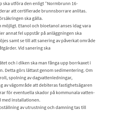
 ska utföra den enligt ”Normbrunn 16-
rar att certifierade brunnsborrare anlitas.
försäkringen ska gälla.
möjligt. Etanol och bioetanol anses idag vara
ller annat fel uppstår på anläggningen ska
röjes samt se till att sanering av påverkat område
åtgärder. Vid sanering ska
ätet och i diken ska man fånga upp borrkaxet i
n. Detta görs lättast genom sedimentering. Om
oll, spolning av dagvattenledningar,
 av vägområde att debiteras fastighetsägaren
ar för eventuella skador på kommunala vatten-
 med installationen.
pställning av utrustning och damning tas till