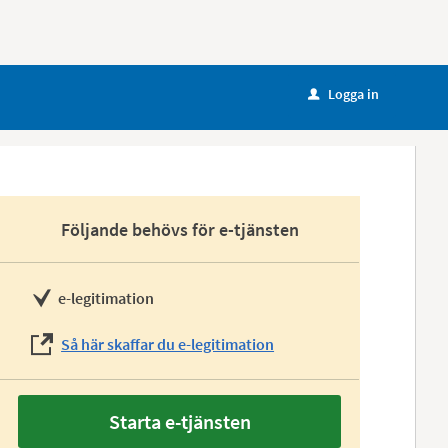
Logga in
u
Följande behövs för e-tjänsten
e-legitimation
Så här skaffar du e-legitimation
Starta e-tjänsten