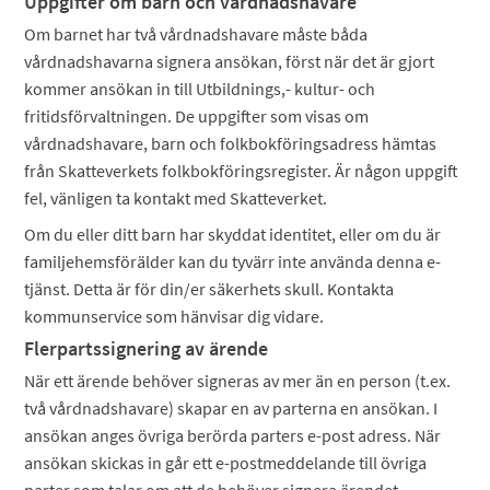
Uppgifter om barn och vårdnadshavare
Om barnet har två vårdnadshavare måste båda
vårdnadshavarna signera ansökan, först när det är gjort
kommer ansökan in till Utbildnings,- kultur- och
fritidsförvaltningen.
De uppgifter som visas om
vårdnadshavare, barn och folkbokföringsadress hämtas
från Skatteverkets folkbokföringsregister. Är någon uppgift
fel, vänligen ta kontakt med Skatteverket.
Om du eller ditt barn har skyddat identitet, eller om du är
familjehemsförälder kan du tyvärr inte använda denna e-
tjänst. Detta är för din/er säkerhets skull. Kontakta
kommunservice som hänvisar dig vidare.
Flerpartssignering av ärende
När ett ärende behöver signeras av mer än en person (t.ex.
två vårdnadshavare) skapar en av parterna en ansökan. I
ansökan anges övriga berörda parters e-post adress. När
ansökan skickas in går ett e-postmeddelande till övriga
parter som talar om att de behöver signera ärendet.