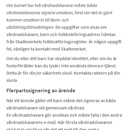
Om barnet har två vårdnadshavare måste båda
vårdnadshavarna signera ansökan, först när det är gjort
kommer ansökan in till Barn- och
utbildningsförvaltningen.
De uppgifter som visas om
vårdnadshavare, barn och folkbokföringsadress hämtas
från Skatteverkets folkbokföringsregister. Är någon uppgift
fel, vänligen ta kontakt med Skatteverket.
Om du eller ditt barn har skyddat identitet, eller om du är
fosterförälder kan du tyvärr inte använda denna e-tjänst.
Detta är för din/er säkerhets skull. Kontakta rektorn på din
skola.
Flerpartssignering av ärende
När ett ärende gäller ett barn måste det signeras av båda
vårdnadshavare vid gemensam vårdnad.
En vårdnadshavare gör ansökan och måste fylla i den andra
vårdnadshavarens e-mejl. När första vårdnadshavaren
skickat in ansökan går det ett mejl till den andra