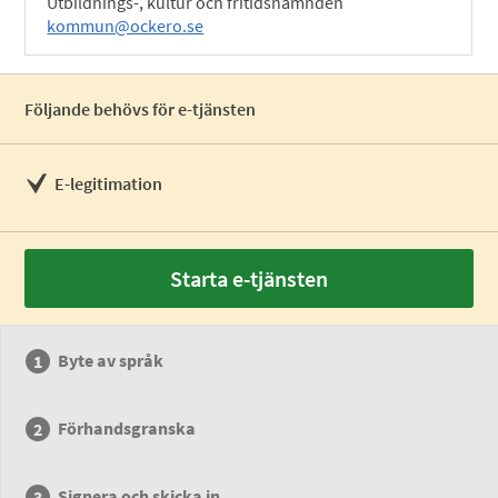
Utbildnings-, kultur och fritidsnämnden
kommun@ockero.se
Följande behövs för e-tjänsten
E-legitimation
Starta e-tjänsten
Byte av språk
Förhandsgranska
Signera och skicka in