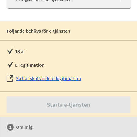
Följande behövs för e-tjänsten
18 år
E-legitimation
Så här skaffar du e-legitimation
Starta e-tjänsten
Om mig