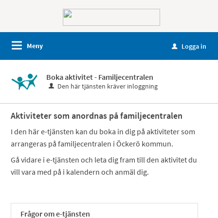
Meny
Logga in
u
Boka aktivitet - Familjecentralen
Den här tjänsten kräver inloggning
Aktiviteter som anordnas på familjecentralen
I den här e-tjänsten kan du boka in dig på aktiviteter som
arrangeras på familjecentralen i Öckerö kommun.
Gå vidare i e-tjänsten och leta dig fram till den aktivitet du
vill vara med på i kalendern och anmäl dig.
Frågor om e-tjänsten