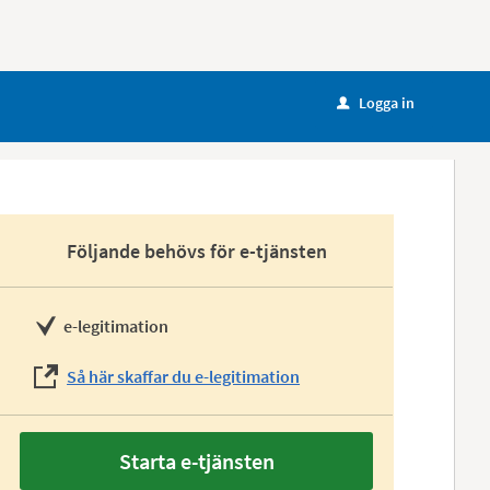
Logga in
u
Följande behövs för e-tjänsten
e-legitimation
Så här skaffar du e-legitimation
Starta e-tjänsten