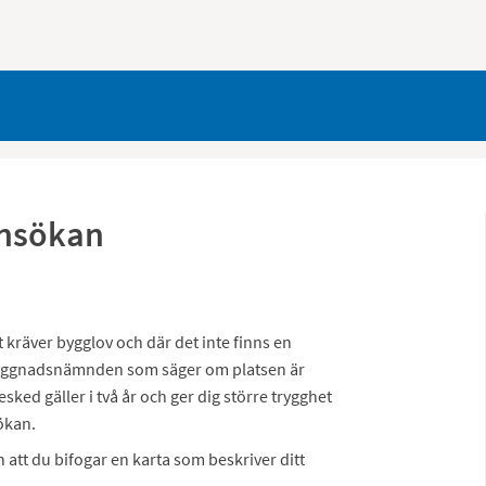
ansökan
räver bygglov och där det inte finns en
n byggnadsnämnden som säger om platsen är
sked gäller i två år och ger dig större trygghet
ökan.
 att du bifogar en karta som beskriver ditt